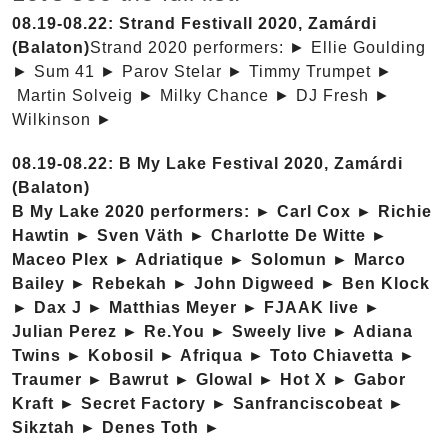
08.19-08.22: Strand Festivall 2020, Zamárdi
(Balaton)
Strand 2020 performers: ► Ellie Goulding
► Sum 41 ► Parov Stelar ► Timmy Trumpet ►
Martin Solveig ► Milky Chance ► DJ Fresh ►
Wilkinson ►
08.19-08.22: B My Lake Festival 2020, Zamárdi
(Balaton)
B My Lake 2020 performers: ► Carl Cox ► Richie
Hawtin ► Sven Väth ► Charlotte De Witte ►
Maceo Plex ► Adriatique ► Solomun ► Marco
Bailey ► Rebekah ► John Digweed ► Ben Klock
► Dax J ► Matthias Meyer ► FJAAK live ►
Julian Perez ► Re.You ► Sweely live ► Adiana
Twins ► Kobosil ► Afriqua ► Toto Chiavetta ►
Traumer ► Bawrut ► Glowal ► Hot X ► Gabor
Kraft ► Secret Factory ► Sanfranciscobeat ►
Sikztah ► Denes Toth ►