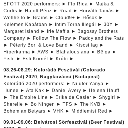
EFOTT 2020 performers: ► Flo Rida ► Majka &
Curtis ► Halott Pénz ► Road ► Horváth Tamás ►
Wellhello ► Brains ► Cloud9+ ► Hősök ►
Kelemen Kabátban ► Intim Torna Illegál ► 30Y ►
Margaret Island ► Irie Maffia ► Bagossy Brothers
Company ► Follow The Flow ► Paddy and the Rats
► Péterfy Bori & Love Band ► Kiscsillag ►
Hiperkarma ► AWS ► Blahalousiana ► Bëlga ►
Fish! ► Esti Kornél ► Krúbi ►
08.26-08.29: Kolorádó Fesztivál (Colorado
Festival) 2020, Nagykovácsi (Budapest)
Kolorádó 2020 performers: ► Nilüfer Yanya ►
Hunee ► Ata Kak ► Daniel Avery ► Helena Hauff
► The Empire Line ► Erika de Casier ► Shygirl ►
Sherelle ► Bo Ningen ► TFS ► The KVB ►
Bohemian Betyars ► VHK ► Middlemist Red ►
09.01-09.06: Belvárosi Sörfesztivál (Beer Festival)