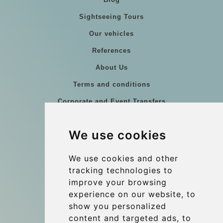
Sightseeing Tours
Our vehicles
References
About Us
Terms and conditions
Corporate and Event Transfers
Group transfers
We use cookies
Coach Hire Budapest
Update cookies preferences
We use cookies and other
tracking technologies to
improve your browsing
Contact
experience on our website, to
info@budtransfer.com
show you personalized
content and targeted ads, to