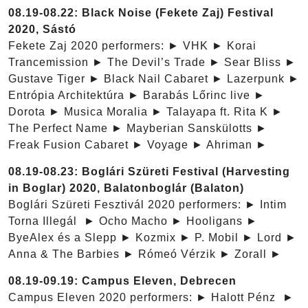
08.19-08.22: Black Noise (Fekete Zaj) Festival
2020, Sástó
Fekete Zaj 2020 performers: ► VHK ► Korai
Trancemission ► The Devil’s Trade ► Sear Bliss ►
Gustave Tiger ► Black Nail Cabaret ► Lazerpunk ►
Entrópia Architektúra ► Barabás Lőrinc live ►
Dorota ► Musica Moralia ► Talayapa ft. Rita K ►
The Perfect Name ► Mayberian Sanskülotts ►
Freak Fusion Cabaret ► Voyage ► Ahriman ►
08.19-08.23: Boglári Szüreti Festival (Harvesting
in Boglar) 2020, Balatonboglár (Balaton)
Boglári Szüreti Fesztivál 2020 performers: ► Intim
Torna Illegál ► Ocho Macho ► Hooligans ►
ByeAlex és a Slepp ► Kozmix ► P. Mobil ► Lord ►
Anna & The Barbies ► Rómeó Vérzik ► Zorall ►
08.19-09.19: Campus Eleven, Debrecen
Campus Eleven 2020 performers: ► Halott Pénz ►