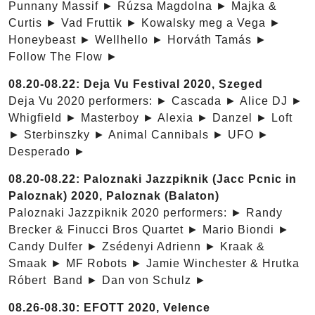
Punnany Massif ► Rúzsa Magdolna ► Majka &
Curtis ► Vad Fruttik ► Kowalsky meg a Vega ►
Honeybeast ► Wellhello ► Horváth Tamás ►
Follow The Flow ►
08.20-08.22: Deja Vu Festival 2020, Szeged
Deja Vu 2020 performers: ► Cascada ► Alice DJ ►
Whigfield ► Masterboy ► Alexia ► Danzel ► Loft
► Sterbinszky ► Animal Cannibals ► UFO ►
Desperado ►
08.20-08.22: Paloznaki Jazzpiknik (Jacc Pcnic in
Paloznak) 2020, Paloznak (Balaton)
Paloznaki Jazzpiknik 2020 performers: ► Randy
Brecker & Finucci Bros Quartet ► Mario Biondi ►
Candy Dulfer ► Zsédenyi Adrienn ► Kraak &
Smaak ► MF Robots ► Jamie Winchester & Hrutka
Róbert Band ► Dan von Schulz ►
08.26-08.30: EFOTT 2020, Velence