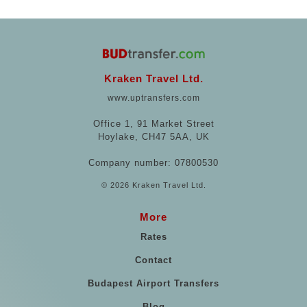
Kraken Travel Ltd.
www.uptransfers.com
Office 1, 91 Market Street
Hoylake, CH47 5AA, UK
Company number: 07800530
© 2026 Kraken Travel Ltd.
More
Rates
Contact
Budapest Airport Transfers
Blog