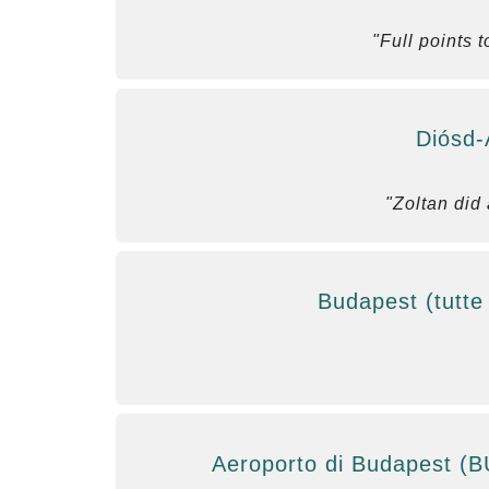
"Full points t
Diósd-
"Zoltan did
Budapest (tutte
Aeroporto di Budapest (B