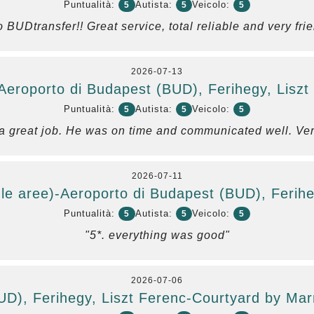
Puntualità:
Autista:
Veicolo:
5
5
5
o BUDtransfer!! Great service, total reliable and very frie
2026-07-13
Aeroporto di Budapest (BUD), Ferihegy, Liszt
Puntualità:
Autista:
Veicolo:
5
5
5
 a great job. He was on time and communicated well. Very
2026-07-11
 le aree)-Aeroporto di Budapest (BUD), Ferihe
Puntualità:
Autista:
Veicolo:
5
5
5
"5*. everything was good"
2026-07-06
UD), Ferihegy, Liszt Ferenc-Courtyard by Marr