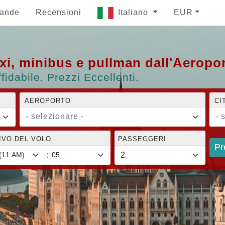
ande
Recensioni
Italiano
EUR
taxi, minibus e pullman dall'Aerop
fidabile. Prezzi Eccellenti.
AEROPORTO
CI
- selezionare -
- 
RIVO DEL VOLO
PASSEGGERI
Pr
: