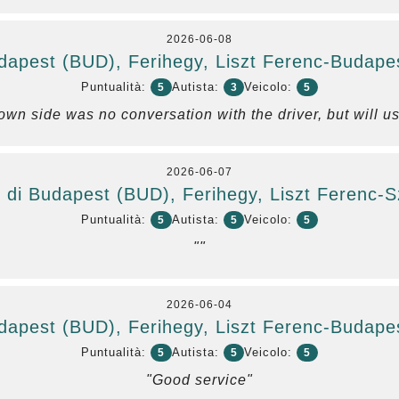
2026-06-08
dapest (BUD), Ferihegy, Liszt Ferenc-Budapest
Puntualità:
Autista:
Veicolo:
5
3
5
own side was no conversation with the driver, but will us
2026-06-07
 di Budapest (BUD), Ferihegy, Liszt Ferenc-
Puntualità:
Autista:
Veicolo:
5
5
5
""
2026-06-04
dapest (BUD), Ferihegy, Liszt Ferenc-Budapest
Puntualità:
Autista:
Veicolo:
5
5
5
"Good service"