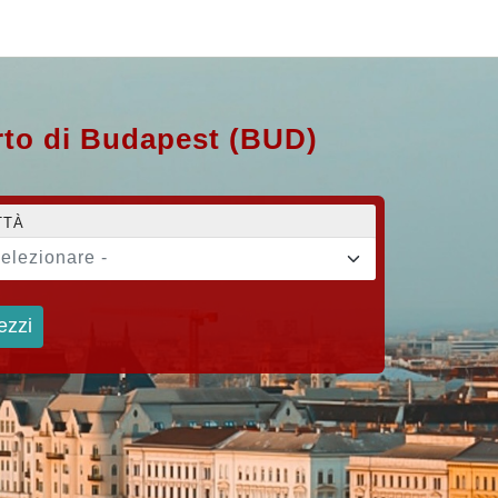
orto di Budapest (BUD)
TTÀ
selezionare -
ezzi