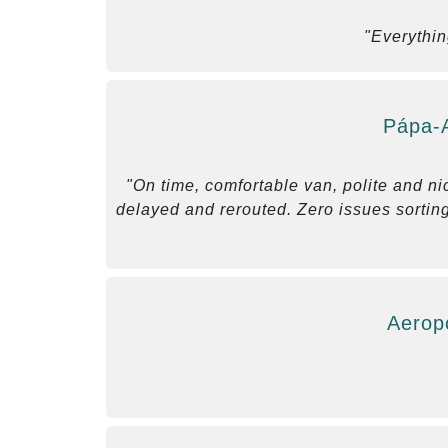
"Everythin
Pápa-A
"On time, comfortable van, polite and ni
delayed and rerouted. Zero issues sorting 
Aerop