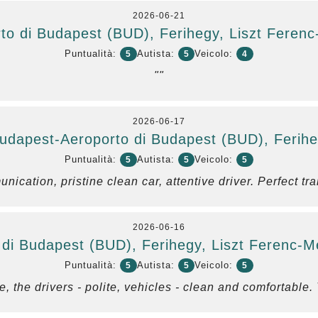
2026-06-21
to di Budapest (BUD), Ferihegy, Liszt Feren
Puntualità:
Autista:
Veicolo:
5
5
4
""
2026-06-17
dapest-Aeroporto di Budapest (BUD), Ferihe
Puntualità:
Autista:
Veicolo:
5
5
5
nication, pristine clean car, attentive driver. Perfect tr
2026-06-16
 di Budapest (BUD), Ferihegy, Liszt Ferenc-M
Puntualità:
Autista:
Veicolo:
5
5
5
, the drivers - polite, vehicles - clean and comfortable.