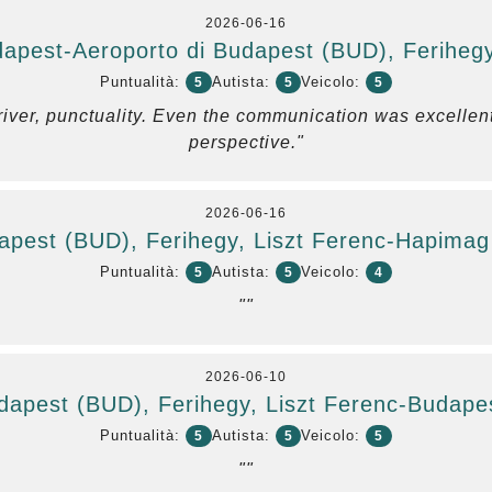
2026-06-16
apest-Aeroporto di Budapest (BUD), Ferihegy
Puntualità:
Autista:
Veicolo:
5
5
5
river, punctuality. Even the communication was excellent.
perspective."
2026-06-16
apest (BUD), Ferihegy, Liszt Ferenc-Hapima
Puntualità:
Autista:
Veicolo:
5
5
4
""
2026-06-10
dapest (BUD), Ferihegy, Liszt Ferenc-Budapest
Puntualità:
Autista:
Veicolo:
5
5
5
""