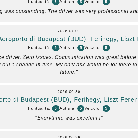
Puntualità:
Autista:
Veicolo:
5
5
5
g was outstanding. The driver was very professional an
2026-07-01
eroporto di Budapest (BUD), Ferihegy, Liszt
Puntualità:
Autista:
Veicolo:
5
5
5
ce driver. Zero issues. Communication was great before an
out a change in time. My only ask would be for there to 
future."
2026-06-30
orto di Budapest (BUD), Ferihegy, Liszt Feren
Puntualità:
Autista:
Veicolo:
5
5
5
"Everything was excelent !"
2026-06-29