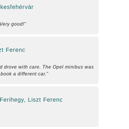
ékesfehérvár
Very good!"
zt Ferenc
nd drove with care. The Opel minibus was
book a different car."
Ferihegy, Liszt Ferenc