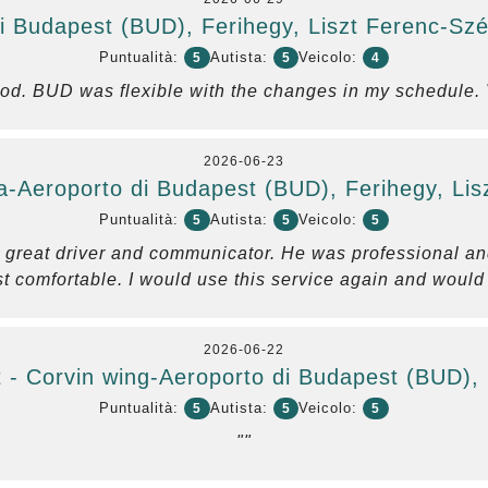
i Budapest (BUD), Ferihegy, Liszt Ferenc-Sz
Puntualità:
Autista:
Veicolo:
5
5
4
ood. BUD was flexible with the changes in my schedule. 
2026-06-23
-Aeroporto di Budapest (BUD), Ferihegy, Lis
Puntualità:
Autista:
Veicolo:
5
5
5
a great driver and communicator. He was professional a
t comfortable. I would use this service again and would 
2026-06-22
 - Corvin wing-Aeroporto di Budapest (BUD), 
Puntualità:
Autista:
Veicolo:
5
5
5
""