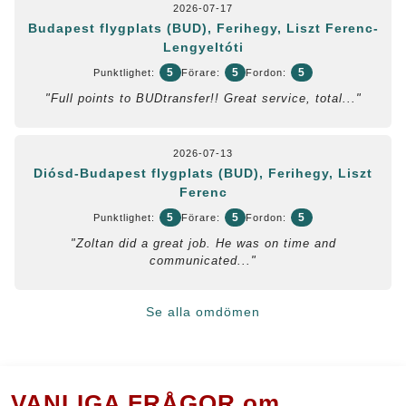
2026-07-17
Budapest flygplats (BUD), Ferihegy, Liszt Ferenc-
Lengyeltóti
5
5
5
Punktlighet:
Förare:
Fordon:
"Full points to BUDtransfer!! Great service, total..."
2026-07-13
Diósd-Budapest flygplats (BUD), Ferihegy, Liszt
Ferenc
5
5
5
Punktlighet:
Förare:
Fordon:
"Zoltan did a great job. He was on time and
communicated..."
Se alla omdömen
VANLIGA FRÅGOR om