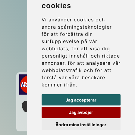
Blog
cookies
Grupptransfer
Vi använder cookies och
Update cookies preferences
andra spårningsteknologier
för att förbättra din
surfupplevelse på vår
Contact
webbplats, för att visa dig
info@budtransfer.com
personligt innehåll och riktade
annonser, för att analysera vår
Secure Payment with STRIPE
webbplatstrafik och för att
förstå var våra besökare
kommer ifrån.
Jag accepterar
Jag avböjer
Ändra mina inställningar