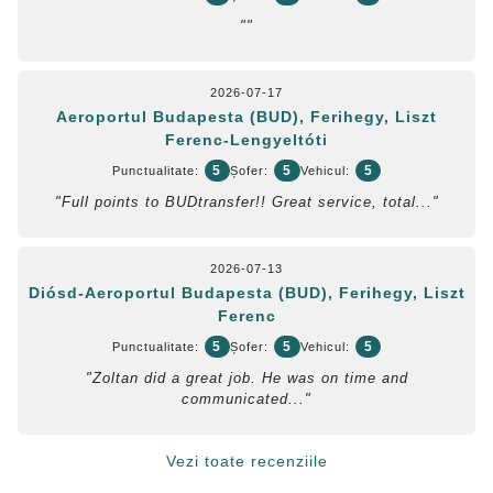
""
2026-07-17
Aeroportul Budapesta (BUD), Ferihegy, Liszt
Ferenc-Lengyeltóti
5
5
5
Punctualitate:
Șofer:
Vehicul:
"Full points to BUDtransfer!! Great service, total..."
2026-07-13
Diósd-Aeroportul Budapesta (BUD), Ferihegy, Liszt
Ferenc
5
5
5
Punctualitate:
Șofer:
Vehicul:
"Zoltan did a great job. He was on time and
communicated..."
Vezi toate recenziile