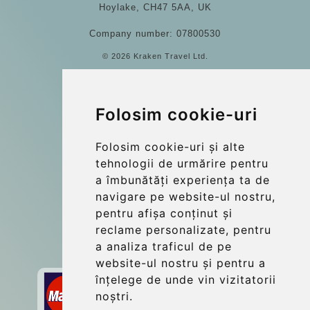
Hoylake, CH47 5AA, UK
Company number: 07800530
© 2026 Kraken Travel Ltd.
More
Blog
Folosim cookie-uri
Transferuri de grup
Folosim cookie-uri și alte
Update cookies preferences
tehnologii de urmărire pentru
a îmbunătăți experiența ta de
navigare pe website-ul nostru,
Contact
pentru afișa conținut și
info@budtransfer.com
reclame personalizate, pentru
a analiza traficul de pe
Secure Payment with STRIPE
website-ul nostru și pentru a
înțelege de unde vin vizitatorii
noștri.