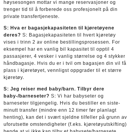
høysesongen mottar vi mange reservasjoner og
trenger tid til å forberede oss profesjonelt på din
private transfertjeneste.
S: Hva er bagasjekapasiteten til kjøretøyene
deres?
S: Bagasjekapasiteten til hvert kjøretøy
vises i trinn 2 av online bestillingsprosessen. For
eksempel har en vanlig bil kapasitet til opptil 4
passasjerer, 4 vesker i vanlig størrelse og 4 stykker
håndbagasje. Hvis du er i tvil om bagasjen din vil få
plass i kjøretøyet, vennligst oppgrader til et større
kjøretøy.
S: Jeg reiser med baby/barn. Tilbyr dere
baby-/barneseter?
S: Vi har babyseter og
barneseter tilgjengelig. Hvis du bestiller en siste-
minutt transfer (mindre enn 12 timer før planlagt
henting), kan det i svært sjeldne tilfeller på grunn av
uforutsette omstendigheter (f.eks. kjøretøyutskifting)
hende at vi ikke kan tilby et babysete/barnesete.