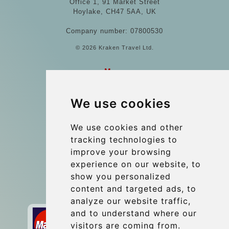
Office 1, 91 Market Street
Hoylake, CH47 5AA, UK
Company number: 07800530
© 2026 Kraken Travel Ltd.
More
Blog
We use cookies
Gruppetransfer
Update cookies preferences
We use cookies and other
tracking technologies to
improve your browsing
Contact
experience on our website, to
info@budtransfer.com
show you personalized
content and targeted ads, to
Secure Payment with STRIPE
analyze our website traffic,
and to understand where our
visitors are coming from.