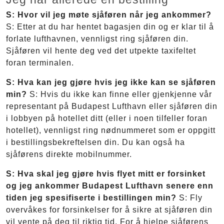
S: Hvor vil jeg møte sjåføren når jeg ankommer?
S: Etter at du har hentet bagasjen din og er klar til å
forlate lufthavnen, vennligst ring sjåføren din.
Sjåføren vil hente deg ved det utpekte taxifeltet
foran terminalen.
S: Hva kan jeg gjøre hvis jeg ikke kan se sjåføren
min?
S: Hvis du ikke kan finne eller gjenkjenne vår
representant på Budapest Lufthavn eller sjåføren din
i lobbyen på hotellet ditt (eller i noen tilfeller foran
hotellet), vennligst ring nødnummeret som er oppgitt
i bestillingsbekreftelsen din. Du kan også ha
sjåførens direkte mobilnummer.
S: Hva skal jeg gjøre hvis flyet mitt er forsinket
og jeg ankommer Budapest Lufthavn senere enn
tiden jeg spesifiserte i bestillingen min?
S: Fly
overvåkes for forsinkelser for å sikre at sjåføren din
vil vente på deg til riktig tid. For å hjelpe sjåførens